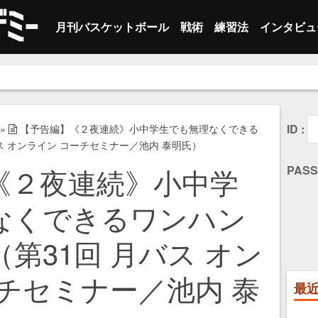
月刊バスケットボール
戦術
練習法
インタビュ
最新号
オフェンス
オフェンス
セカンダリー
指導者
ト
。
バックナンバー
ディフェンス
ベースライン
選手
個
ト
サイドライン
レフェリー
チ
個
ID :
»
【予告編】《２夜連続》小中学生でも無理なくできる
ス オンライン コーチセミナー／池内 泰明氏）
ハーフコート
トレーナー
そ
チ
《２夜連続》小中学
PASS
クイック ヒ
そ
なくできるワンハン
その他
第31回 月バス オン
チセミナー／池内 泰
最