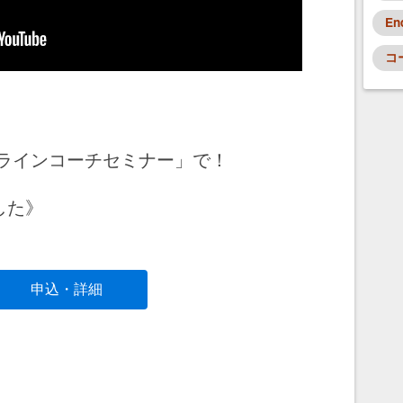
En
コ
ンラインコーチセミナー」で！
した》
申込・詳細