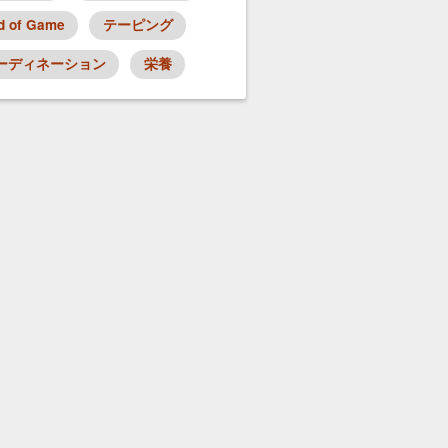
d of Game
テーピング
ーディネーション
栄養