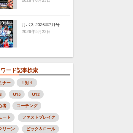
月バス 2026年7月号
2026年5月23日
目ワード記事検索
ミナー
１対１
8
U15
U12
心者
コーチング
ュート
ファストブレイク
クリーン
ピック＆ロール