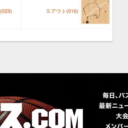
29)
５アウト(016)