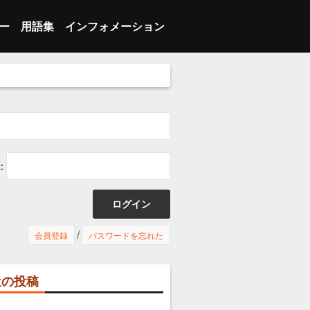
ー
用語集
インフォメーション
 ブレイク
ランジション
あ行
会員登録
 インバウンズプレー
人スキル
ランジション
か行
メンバーログイン
 インバウンズプレー
ーム
人スキル
さ行
マイページ
 セット
の他
ーム
た行
プライバシーポリシー
:
ッター
の他
な行
特定商取引法に基づく表示
は行
お問い合わせ
/
会員登録
パスワードを忘れた
ま行
利用推奨環境
近の投稿
や行
利用規約