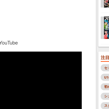
uTube
注
セ
U1
初
シ
ス