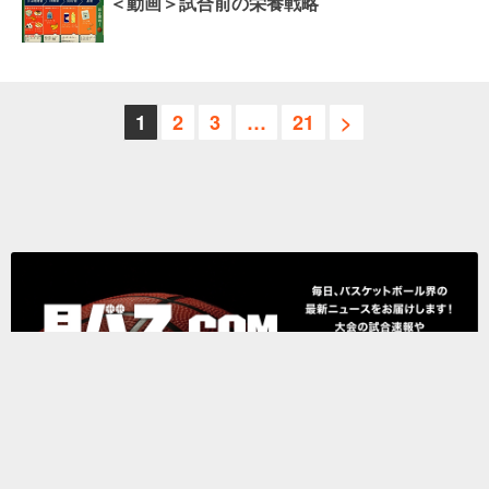
＜動画＞試合前の栄養戦略
1
2
3
…
21
>