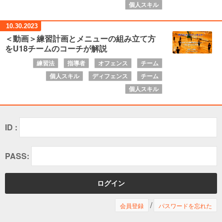
個人スキル
10.30.
2023
＜動画＞練習計画とメニューの組み立て方
をU18チームのコーチが解説
練習法
指導者
オフェンス
チーム
個人スキル
ディフェンス
チーム
個人スキル
ID :
PASS:
/
会員登録
パスワードを忘れた