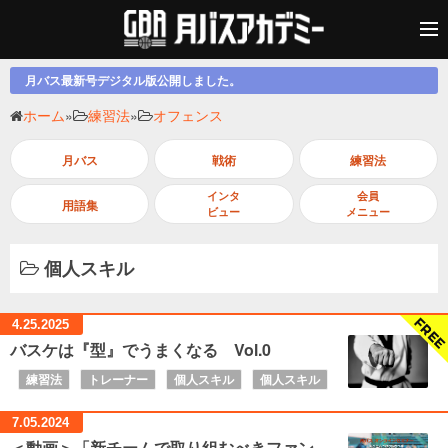
月バス最新号デジタル版公開しました。
ホーム
»
練習法
»
オフェンス
月バス
戦術
練習法
インタ
会員
用語集
ビュー
メニュー
個人スキル
4.25.
2025
バスケは『型』でうまくなる Vol.0
練習法
トレーナー
個人スキル
個人スキル
7.05.
2024
＜動画＞「新チームで取り組むべきファン