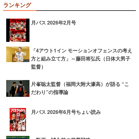
ランキング
月バス 2026年2月号
「4アウト1イン モーションオフェンスの考え
方と組み立て方」～藤田将弘氏（日体大男子
監督）
片峯聡太監督（福岡大附大濠高）が語る “こ
だわり”の指導論
月バス 2026年6月号ちょい読み