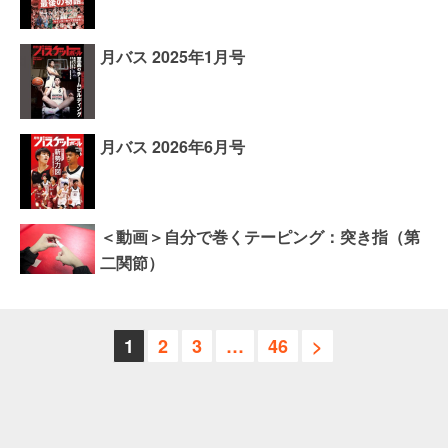
月バス 2025年1月号
月バス 2026年6月号
＜動画＞自分で巻くテーピング：突き指（第
二関節）
1
2
3
…
46
>