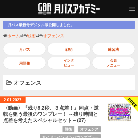
月バス最新号デジタル版公開しました。
ホーム
»
戦術
»
オフェンス
月バス
戦術
練習法
インタ
会員
用語集
ビュー
メニュー
オフェンス
2.01.
2023
〈動画〉『残り8.2秒、３点差！』同点・逆
転を狙う最後のワンプレー！ ～残り時間と
点差を考えたスペシャルセット～(27)
戦術
オフェンス
サイドライン インバウンズプレー