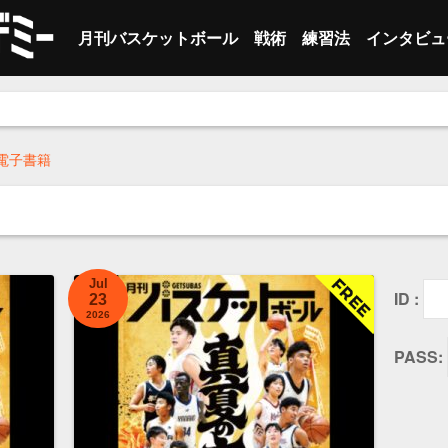
月刊バスケットボール
戦術
練習法
インタビュ
最新号
オフェンス
オフェンス
セカンダリー
指導者
ト
。
バックナンバー
ディフェンス
ベースライン
選手
個
ト
電子書籍
サイドライン
レフェリー
チ
個
ハーフコート
トレーナー
そ
チ
クイック ヒ
そ
Jul
ID :
23
その他
2026
PASS: