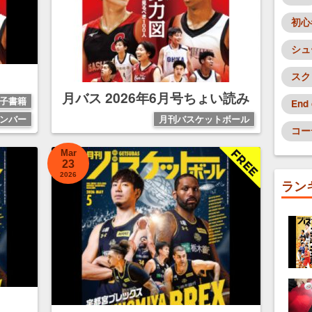
初心
シュ
スク
月バス 2026年6月号ちょい読み
子書籍
End
ンバー
月刊バスケットボール
コー
Mar
23
2026
ラン