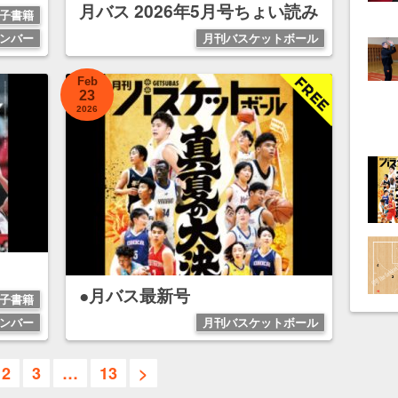
月バス 2026年5月号ちょい読み
子書籍
ンバー
月刊バスケットボール
Feb
23
2026
●月バス最新号
子書籍
ンバー
月刊バスケットボール
2
3
…
13
>