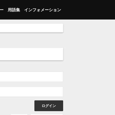
ー
用語集
インフォメーション
 ブレイク
ランジション
あ行
会員登録
 インバウンズプレー
人スキル
ランジション
か行
メンバーログイン
 インバウンズプレー
ーム
人スキル
さ行
マイページ
 セット
の他
ーム
た行
プライバシーポリシー
ッター
の他
な行
特定商取引法に基づく表示
は行
お問い合わせ
ま行
利用推奨環境
や行
利用規約