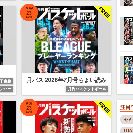
May
23
2026
月バス 2026年7月号ちょい読み
子書籍
ンバー
月刊バスケットボール
Apr
注目
23
2026
セミ
U18