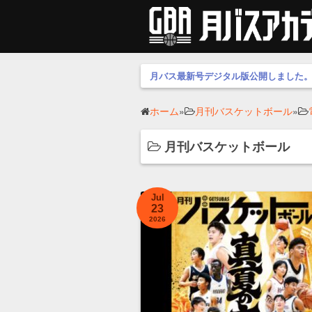
月バス最新号デジタル版公開しました
ホーム
»
月刊バスケットボール
»
月刊バスケットボール
Jul
23
2026