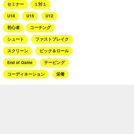
セミナー
１対１
U18
U15
U12
初心者
コーチング
シュート
ファストブレイク
スクリーン
ピック＆ロール
End of Game
テーピング
コーディネーション
栄養