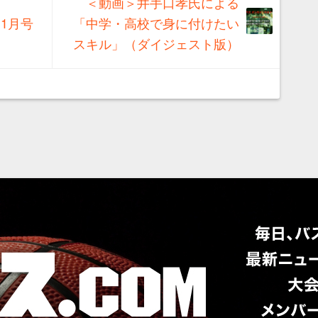
＜動画＞井手口孝氏による
11月号
「中学・高校で身に付けたい
スキル」（ダイジェスト版）