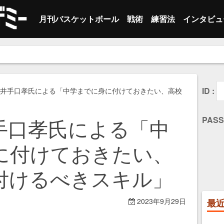
月刊バスケットボール
戦術
練習法
インタビュ
最新号
オフェンス
オフェンス
セカンダリー
指導者
ト
。
バックナンバー
ディフェンス
ベースライン
選手
個
ト
サイドライン
レフェリー
チ
個
ID :
井手口孝氏による「中学までに身に付けておきたい、高校
ハーフコート
トレーナー
そ
チ
手口孝氏による「中
PASS
クイック ヒ
そ
に付けておきたい、
その他
付けるべきスキル」
2023年9月29日
最