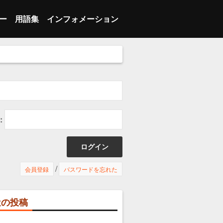
ー
用語集
インフォメーション
 ブレイク
ランジション
あ行
会員登録
 インバウンズプレー
人スキル
ランジション
か行
メンバーログイン
 インバウンズプレー
ーム
人スキル
さ行
マイページ
 セット
の他
ーム
た行
プライバシーポリシー
:
ッター
の他
な行
特定商取引法に基づく表示
は行
お問い合わせ
/
会員登録
パスワードを忘れた
ま行
利用推奨環境
近の投稿
や行
利用規約