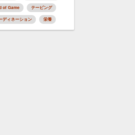
d of Game
テーピング
ーディネーション
栄養