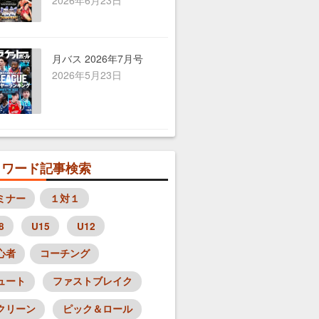
月バス 2026年7月号
2026年5月23日
目ワード記事検索
ミナー
１対１
8
U15
U12
心者
コーチング
ュート
ファストブレイク
クリーン
ピック＆ロール