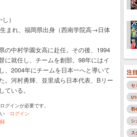
かし）
3年生まれ、福岡県出身（西南学院高→日体
県の中村学園女高に赴任。その後、1994
督に就任し、チームを創部。98年にはイ
し、2004年にチームを日本一へと導いて
注
た。河村勇輝、並里成ら日本代表、Bリー
セ
している。
U1
ログインが必要です。
初
さい
ログイン
録
シ
ス