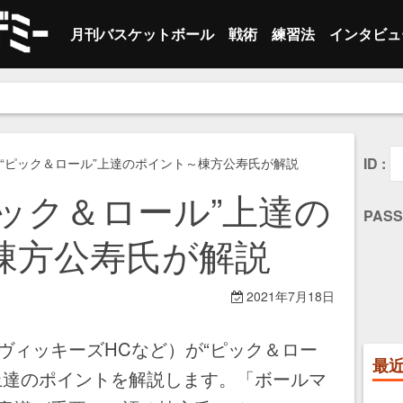
月刊バスケットボール
戦術
練習法
インタビュ
最新号
オフェンス
オフェンス
セカンダリー
指導者
ト
。
バックナンバー
ディフェンス
ベースライン
選手
個
ト
サイドライン
レフェリー
チ
個
ID :
“ピック＆ロール”上達のポイント～棟方公寿氏が解説
ック＆ロール”上達の
ハーフコート
トレーナー
そ
チ
PASS
棟方公寿氏が解説
クイック ヒ
そ
その他
2021年7月18日
ヴィッキーズHCなど）が“ピック＆ロー
最
上達のポイントを解説します。「ボールマ