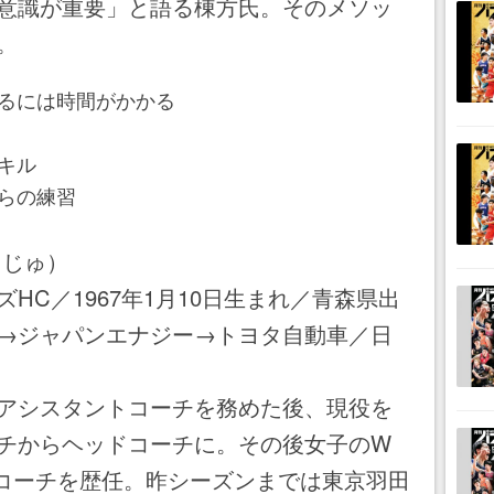
意識が重要」と語る棟方氏。そのメソッ
。
るには時間がかかる
キル
らの練習
うじゅ）
HC／1967年1月10日生まれ／青森県出
→ジャパンエナジー→トヨタ自動車／日
アシスタントコーチを務めた後、現役を
チからヘッドコーチに。その後女子のW
でコーチを歴任。昨シーズンまでは東京羽田