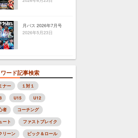
月バス 2026年7月号
2026年5月23日
目ワード記事検索
ミナー
１対１
8
U15
U12
心者
コーチング
ュート
ファストブレイク
クリーン
ピック＆ロール