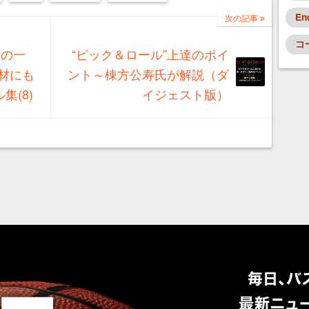
En
次の記事
コ
めの一
“ピック＆ロール”上達のポイ
材にも
ント～棟方公寿氏が解説（ダ
集(8)
イジェスト版）