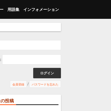
ー
用語集
インフォメーション
 ブレイク
ランジション
あ行
会員登録
 インバウンズプレー
人スキル
ランジション
か行
メンバーログイン
 インバウンズプレー
ーム
人スキル
さ行
マイページ
 セット
の他
ーム
た行
プライバシーポリシー
:
ッター
の他
な行
特定商取引法に基づく表示
は行
お問い合わせ
/
会員登録
パスワードを忘れた
ま行
利用推奨環境
近の投稿
や行
利用規約