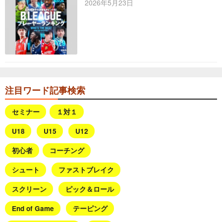
2026年5月23日
注目ワード記事検索
セミナー
１対１
U18
U15
U12
初心者
コーチング
シュート
ファストブレイク
スクリーン
ピック＆ロール
End of Game
テーピング