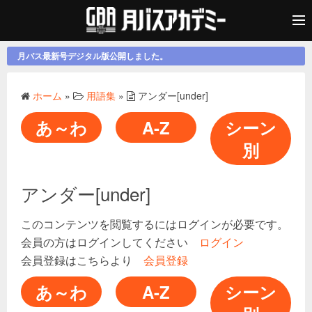
月バス最新号デジタル版公開しました。
ホーム
»
用語集
»
アンダー[under]
あ～わ
A-Z
シーン
別
アンダー[under]
このコンテンツを閲覧するにはログインが必要です。
会員の方はログインしてください
ログイン
会員登録はこちらより
会員登録
あ～わ
A-Z
シーン