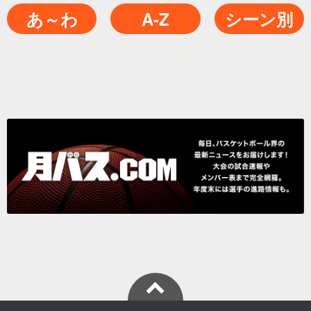
あ～わ
A-Z
シーン別