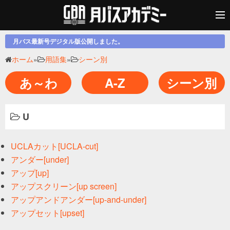
月バス最新号デジタル版公開しました。
ホーム
»
用語集
»
シーン別
あ～わ
A-Z
シーン別
U
UCLAカット[UCLA-cut]
アンダー[under]
アップ[up]
アップスクリーン[up screen]
アップアンドアンダー[up-and-under]
アップセット[upset]