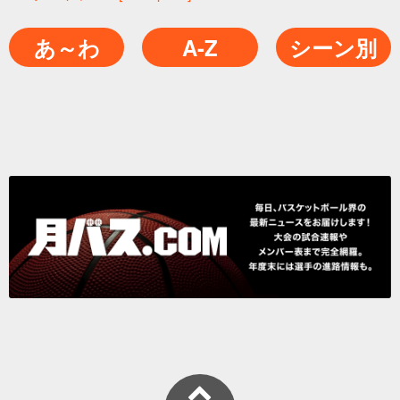
あ～わ
A-Z
シーン別