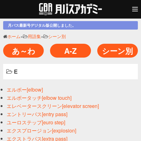
月バス最新号デジタル版公開しました。
ホーム
»
用語集
»
シーン別
あ～わ
A-Z
シーン別
E
エルボー[elbow]
エルボータッチ[elbow touch]
エレベータースクリーン[elevator screen]
エントリーパス[entry pass]
ユーロステップ[euro step]
エクスプロージョン[explosion]
エクストラパス[extra pass]