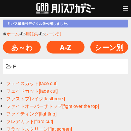
月バス最新号デジタル版公開しました。
ホーム
»
用語集
»
シーン別
あ～わ
A-Z
シーン別
F
フェイスカット[face cut]
フェイドカット[fade cut]
ファストブレイク[fastbreak]
ファイトオーバーザトップ[fight over the top]
ファイティング[fighting]
フレアカット[flare cut]
フラットスクリーン[flat screen]