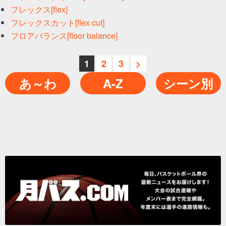
フレックス[flex]
フレックスカット[flex cut]
フロアバランス[floor balance]
1
2
3
>
あ～わ
A-Z
シーン別