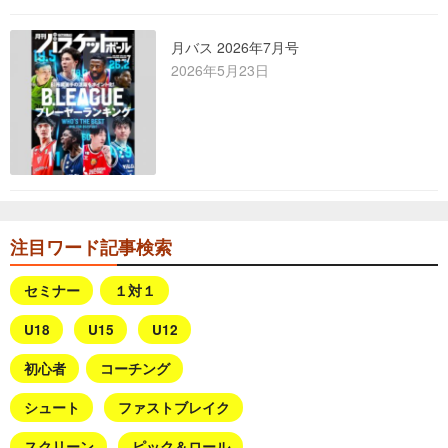
月バス 2026年7月号
2026年5月23日
注目ワード記事検索
セミナー
１対１
U18
U15
U12
初心者
コーチング
シュート
ファストブレイク
スクリーン
ピック＆ロール