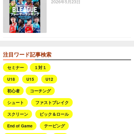
2026年5月23日
注目ワード記事検索
セミナー
１対１
U18
U15
U12
初心者
コーチング
シュート
ファストブレイク
スクリーン
ピック＆ロール
End of Game
テーピング