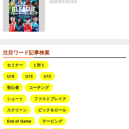
2026年5月23日
注目ワード記事検索
セミナー
１対１
U18
U15
U12
初心者
コーチング
シュート
ファストブレイク
スクリーン
ピック＆ロール
End of Game
テーピング