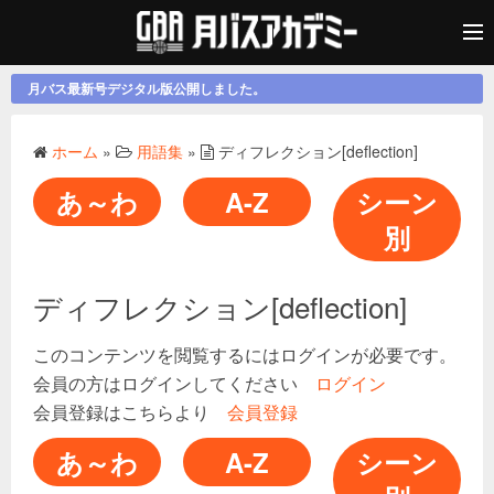
月バス最新号デジタル版公開しました。
ホーム
»
用語集
»
ディフレクション[deflection]
あ～わ
A-Z
シーン
別
ディフレクション[deflection]
このコンテンツを閲覧するにはログインが必要です。
会員の方はログインしてください
ログイン
会員登録はこちらより
会員登録
あ～わ
A-Z
シーン