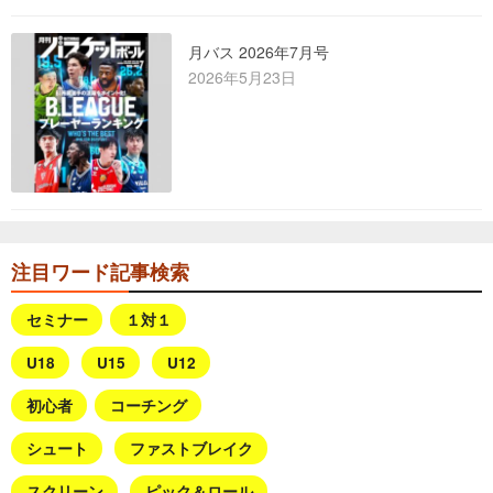
月バス 2026年7月号
2026年5月23日
注目ワード記事検索
セミナー
１対１
U18
U15
U12
初心者
コーチング
シュート
ファストブレイク
スクリーン
ピック＆ロール