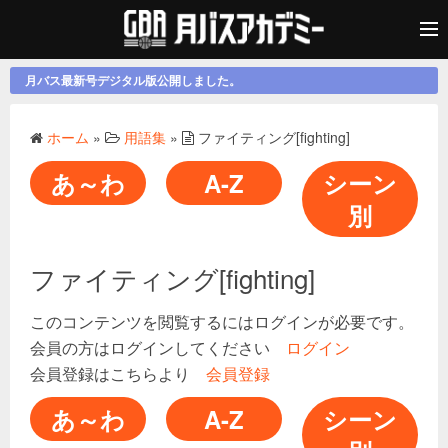
月バス最新号デジタル版公開しました。
ホーム
»
用語集
»
ファイティング[fighting]
あ～わ
A-Z
シーン
別
ファイティング[fighting]
このコンテンツを閲覧するにはログインが必要です。
会員の方はログインしてください
ログイン
会員登録はこちらより
会員登録
あ～わ
A-Z
シーン