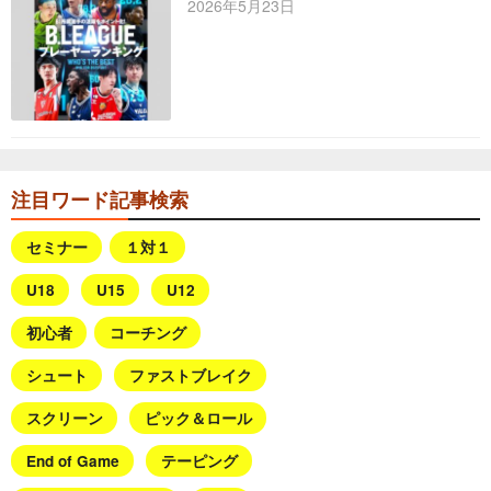
2026年5月23日
注目ワード記事検索
セミナー
１対１
U18
U15
U12
初心者
コーチング
シュート
ファストブレイク
スクリーン
ピック＆ロール
End of Game
テーピング